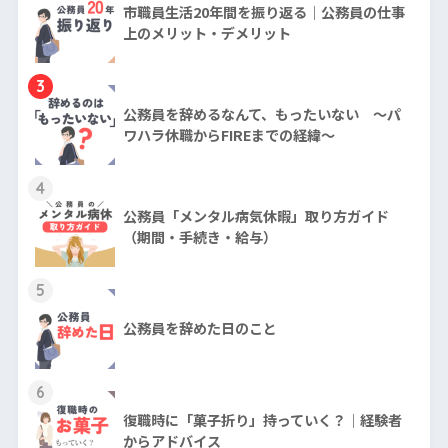
市職員生活20年間を振り返る｜公務員の仕事
上のメリット・デメリット
3
公務員を辞めるなんて、もったいない ～パ
ワハラ休職からFIREまでの経緯～
4
公務員「メンタル病気休暇」取り方ガイド
（期間・手続き・給与）
5
公務員を辞めた日のこと
6
復職時に「菓子折り」持っていく？｜経験者
からアドバイス