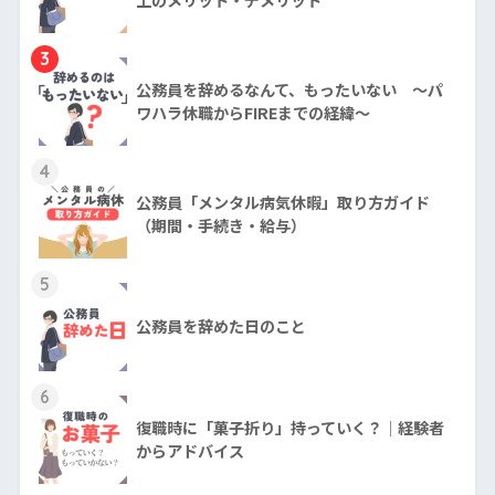
上のメリット・デメリット
3
公務員を辞めるなんて、もったいない ～パ
ワハラ休職からFIREまでの経緯～
4
公務員「メンタル病気休暇」取り方ガイド
（期間・手続き・給与）
5
公務員を辞めた日のこと
6
復職時に「菓子折り」持っていく？｜経験者
からアドバイス