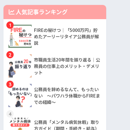
人気記事ランキング
1
FIREの秘けつ｜「5000万円」貯
めたアーリーリタイア公務員が解
説
2
市職員生活20年間を振り返る｜公
務員の仕事上のメリット・デメリ
ット
3
公務員を辞めるなんて、もったい
ない ～パワハラ休職からFIREま
での経緯～
4
公務員「メンタル病気休暇」取り
方ガイド（期間・手続き・給与）